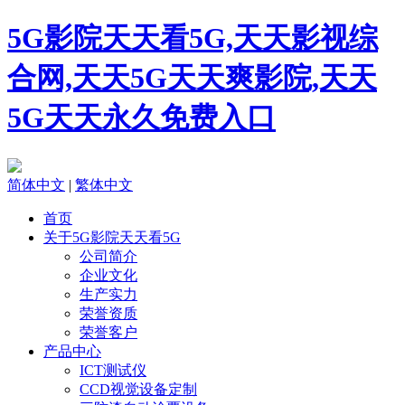
5G影院天天看5G,天天影视综
合网,天天5G天天爽影院,天天
5G天天永久免费入口
简体中文
|
繁体中文
首页
关于5G影院天天看5G
公司简介
企业文化
生产实力
荣誉资质
荣誉客户
产品中心
ICT测试仪
CCD视觉设备定制