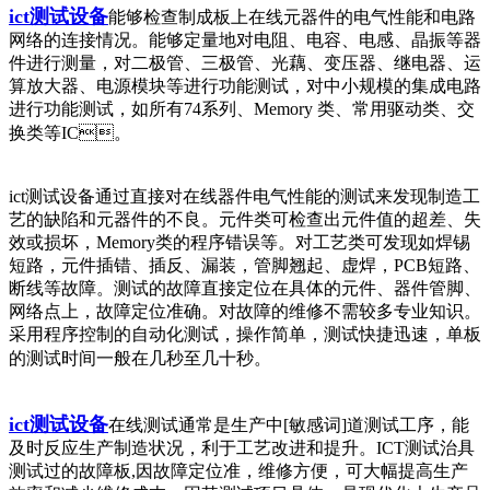
ict测试设备
能够检查制成板上在线元器件的电气性能和电路
网络的连接情况。能够定量地对电阻、电容、电感、晶振等器
件进行测量，对二极管、三极管、光藕、变压器、继电器、运
算放大器、电源模块等进行功能测试，对中小规模的集成电路
进行功能测试，如所有74系列、Memory 类、常用驱动类、交
换类等IC。
ict测试设备通过直接对在线器件电气性能的测试来发现制造工
艺的缺陷和元器件的不良。元件类可检查出元件值的超差、失
效或损坏，Memory类的程序错误等。对工艺类可发现如焊锡
短路，元件插错、插反、漏装，管脚翘起、虚焊，PCB短路、
断线等故障。测试的故障直接定位在具体的元件、器件管脚、
网络点上，故障定位准确。对故障的维修不需较多专业知识。
采用程序控制的自动化测试，操作简单，测试快捷迅速，单板
的测试时间一般在几秒至几十秒。
ict测试设备
在线测试通常是生产中[敏感词]道测试工序，能
及时反应生产制造状况，利于工艺改进和提升。ICT测试治具
测试过的故障板,因故障定位准，维修方便，可大幅提高生产