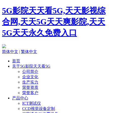
5G影院天天看5G,天天影视综
合网,天天5G天天爽影院,天天
5G天天永久免费入口
简体中文
|
繁体中文
首页
关于5G影院天天看5G
公司简介
企业文化
生产实力
荣誉资质
荣誉客户
产品中心
ICT测试仪
CCD视觉设备定制