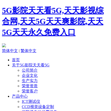
5G影院天天看5G,天天影视综
合网,天天5G天天爽影院,天天
5G天天永久免费入口
简体中文
|
繁体中文
首页
关于5G影院天天看5G
公司简介
企业文化
生产实力
荣誉资质
荣誉客户
产品中心
ICT测试仪
CCD视觉设备定制