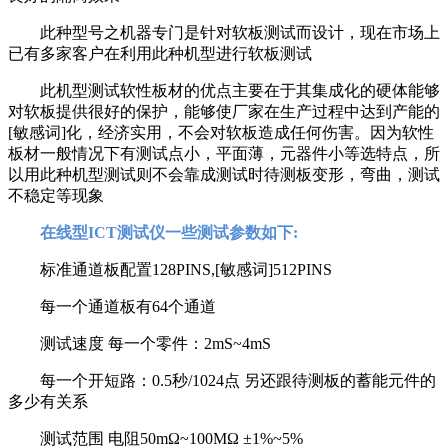
此种型号之机器专门是针对软板测试而设计，现在市场上
已有多家客户在利用此种机型进行软板测试
此机型测试软性板材的优点主要在于其集成化的硬体能够
对软板提供很好的保护，能够使厂家在生产过程中达到产能的
[敏感词]化，经济实用，不会对软板造成任何伤害。因为软性
板材一般情况下有测试点小，平面薄，元器件小等选特点，所
以用此种机型测试则不会靠成测试时待测板变形，弯曲，测试
不稳定等现象
在线型ICT测试仪一些测试参数如下:
标准通道板配置128PINS,[敏感词]512PINS
每一个通道板有64个通道
测试速度 每一个零件：2mS~4mS
每一个开短路：0.5秒/1024点 另还跟待测板的蓄能元件的
多少有关系
测试范围 电阻50mΩ~100MΩ ±1%~5%