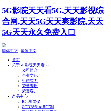
5G影院天天看5G,天天影视综
合网,天天5G天天爽影院,天天
5G天天永久免费入口
简体中文
|
繁体中文
首页
关于5G影院天天看5G
公司简介
企业文化
生产实力
荣誉资质
荣誉客户
产品中心
ICT测试仪
CCD视觉设备定制