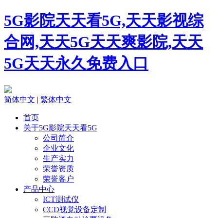
5G影院天天看5G,天天影视综
合网,天天5G天天爽影院,天天
5G天天永久免费入口
简体中文
|
繁体中文
首页
关于5G影院天天看5G
公司简介
企业文化
生产实力
荣誉资质
荣誉客户
产品中心
ICT测试仪
CCD视觉设备定制