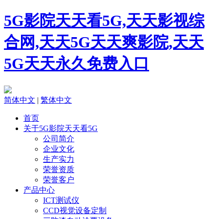
5G影院天天看5G,天天影视综
合网,天天5G天天爽影院,天天
5G天天永久免费入口
简体中文
|
繁体中文
首页
关于5G影院天天看5G
公司简介
企业文化
生产实力
荣誉资质
荣誉客户
产品中心
ICT测试仪
CCD视觉设备定制