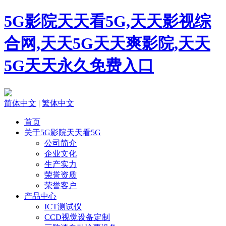
5G影院天天看5G,天天影视综
合网,天天5G天天爽影院,天天
5G天天永久免费入口
简体中文
|
繁体中文
首页
关于5G影院天天看5G
公司简介
企业文化
生产实力
荣誉资质
荣誉客户
产品中心
ICT测试仪
CCD视觉设备定制