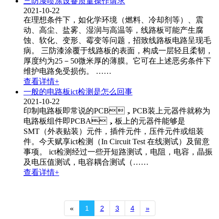
三防漆喷涂设备质量操作请求
2021-10-22
在理想条件下，如化学环境（燃料、冷却剂等）、震
动、高尘、盐雾、湿润与高温等，线路板可能产生腐
蚀、软化、变形、霉变等问题，招致线路板电路呈现毛
病。 三防漆涂覆于线路板的表面，构成一层轻且柔韧，
厚度约为25－50微米厚的薄膜。它可在上述恶劣条件下
维护电路免受损伤。 ……
查看详情+
一般的电路板ict检测是怎么回事
2021-10-22
印制电路板即常说的PCB，PCB装上元器件就称为
电路板组件即PCBA，板上的元器件能够是
SMT（外表贴装）元件，插件元件，压件元件或组装
件。今天赋享ict检测（In Circuit Test 在线测试）及留意
事项。 ict检测经过一些开短路测试，电阻，电容，晶振
及电压值测试，电容耦合测试（……
查看详情+
«
1
2
3
4
»