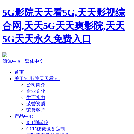
5G影院天天看5G,天天影视综
合网,天天5G天天爽影院,天天
5G天天永久免费入口
简体中文
|
繁体中文
首页
关于5G影院天天看5G
公司简介
企业文化
生产实力
荣誉资质
荣誉客户
产品中心
ICT测试仪
CCD视觉设备定制