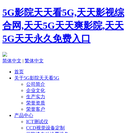
5G影院天天看5G,天天影视综
合网,天天5G天天爽影院,天天
5G天天永久免费入口
简体中文
|
繁体中文
首页
关于5G影院天天看5G
公司简介
企业文化
生产实力
荣誉资质
荣誉客户
产品中心
ICT测试仪
CCD视觉设备定制