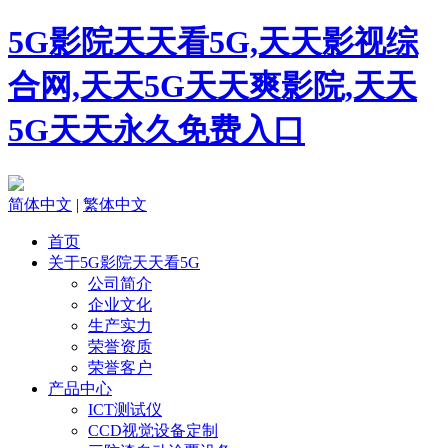
5G影院天天看5G,天天影视综
合网,天天5G天天爽影院,天天
5G天天永久免费入口
简体中文
|
繁体中文
首页
关于5G影院天天看5G
公司简介
企业文化
生产实力
荣誉资质
荣誉客户
产品中心
ICT测试仪
CCD视觉设备定制