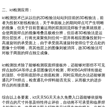
二、ict检测应用：
ict检测技术已从以往的2D检验法站站到目前的3D检验法，前
者为投射X射线检验法，关于单面板上的期间焊点可产生明晰
的视像，但关于目前普遍运用的双面回流焊板子效果就很差，
会使两面焊点的视像堆叠且极难分辨，但后者3D检验法是运
用分层技术，行将光束聚焦到任何一层并将相应图像投射到一
高速旋转的承受面上，由于承受面高速旋转使得位于交点处的
图像十分明晰，而其他层上的图像则被消弭，故3D检验法可
对板子两面的焊点独立成像。
ict检测技术除了能够检测双面焊接板外，还能够对那些不可见
焊点如BGA等停止多层图像切片检测，即对BGA焊球衔接处
的顶部、中部和底部停止彻底检测，同时应用此办法还能够测
通孔PTH焊点，检查通孔中焊料能否充实，从而极大的进步
焊点的衔接质量。
综合以上各要素，ict天天5G天天永久免费入口器能够依据每
个焊点的尺寸外形及特性停止评价，自动将不可承受和临界焊