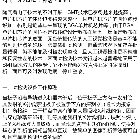
时间：
2021-08-12
|
作者：
admin
随同着电子技术的不时开展，SMT技术已变得越来越提高，
单片机芯片的体积也变得越来越小，且单片机芯片的脚位逐步
增加，特别是近些年来呈现的BGA单片机芯片等，由于BGA
单片机芯片的脚位不是按传统设计散布在周围，反而是散布在
单片机芯片的底面，无疑依据传统的人工视觉检测是基本不能
够判别焊点的好坏，必需依据ict检测，但通常状况下如存在批
量错误，就不能够及时被发现整改，且人工視覺检测是不精准
和反复性差的技术，因而ict检测技术变得越来越普遍地应用于
SMT回流焊后的检验，它不只能够对焊点停止定性定量剖
析，而且可及时发现毛病，停止整改。
一、ict检测设备工作原理：
当板子沿着导轨进入机器内部后，位于板子上方有一发射管，
其发射的X射线穿过板子被置于下方的探测器（通常为摄像
机）所接纳，由于焊点中含有能够大量吸收X射线的铅，因而
与穿过玻璃纤维铜、硅等其他资料的X射线相比，映照在焊点
上的X射线被大量吸收，而呈现黑点产生良好的图像，使得对
焊点的剖析变得相当简单直观，故简单的图像剖析算法便可自
动且牢靠地检测焊点的缺陷。