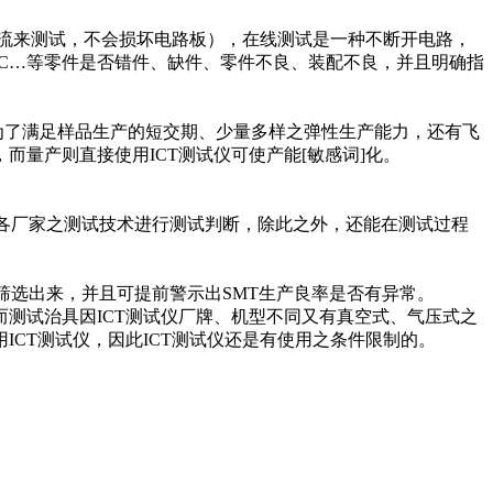
试，不会损坏电路板），在线测试是一种不断开电路，
IC…
等零件是否错件、缺件、零件不良、装配不良，并且明确指
而为了满足样品生产的短交期、少量多样之弹性生产能力，还有飞
，而量产则直接使用
ICT
测试仪可使产能[敏感词]化。
搭配各厂家之测试技术进行测试判断，除此之外，还能在测试过程
选出来，并且可提前警示出
SMT
生产良率是否有异常。
，而测试治具因
ICT
测试仪厂牌、机型不同又有真空式、气压式之
用
ICT
测试仪，因此
ICT
测试仪还是有使用之条件限制的。