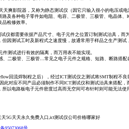
天天爽影院器，又称为静态测试仪（因它只输入很小的电压或电流来测
子零件如电阻、电容、二极管、三极管、电晶体、
检修效率。
测试仪都需要依据产品尺寸、电子元件之位置订制测试治具，
，但因测试工时及新程式之速度慢，故通常用于样品之生产测试
测试进行有效的隔离，而万用表不能实现。
、二极管、三极管
…
常见之电子元件之规格、短路、断路
flow
回流焊制程之后），经过
ICT
测试仪之测试将
SMT
制程不良筛
，因此对应不同产品必须制作不同
ICT
测试仪和测试治具来搭配
，所以电路板电子元件密度过高而无空间可布针时则可能无法使
ct天天5G天天永久免费入口,ict测试仪公司价格哪家好
备95073068号