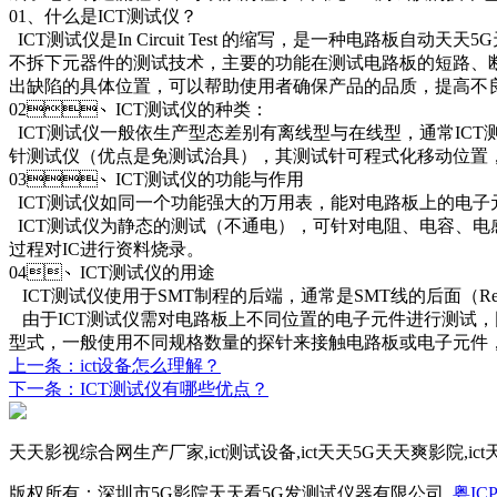
01
、什么是
ICT
测试仪？
ICT
测试仪是
In Circuit Test
的缩写，是一种电路板自动天天5G
不拆下元器件的测试技术，主要的功能在测试电路板的短路、断路及各种电
出缺陷的具体位置，可以帮助使用者确保产品的品质，提高不良品
02
、
ICT
测试仪的种类：
ICT
测试仪一般依生产型态差别有离线型与在线型，通常
ICT
针测试仪（优点是免测试治具），其测试针可程式化移动位置
03
、
ICT
测试仪的功能与作用
ICT
测试仪如同一个功能强大的万用表，能对电路板上的电子元件
ICT
测试仪为静态的测试（不通电），可针对电阻、电容、电感
过程对
IC
进行资料烧录。
04
、
ICT
测试仪的用途
ICT
测试仪使用于
SMT
制程的后端，通常是
SMT
线的后面（
Re
由于
ICT
测试仪需对电路板上不同位置的电子元件进行测试
型式，一般使用不同规格数量的探针来接触电路板或电子元件
上一条：ict设备怎么理解？
下一条：ICT测试仪有哪些优点？
天天影视综合网生产厂家,ict测试设备,ict天天5G天天爽影院,i
版权所有：深圳市5G影院天天看5G发测试仪器有限公司
粤ICP