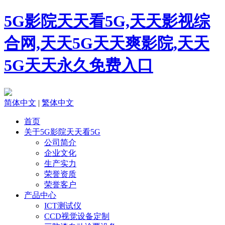
5G影院天天看5G,天天影视综
合网,天天5G天天爽影院,天天
5G天天永久免费入口
简体中文
|
繁体中文
首页
关于5G影院天天看5G
公司简介
企业文化
生产实力
荣誉资质
荣誉客户
产品中心
ICT测试仪
CCD视觉设备定制